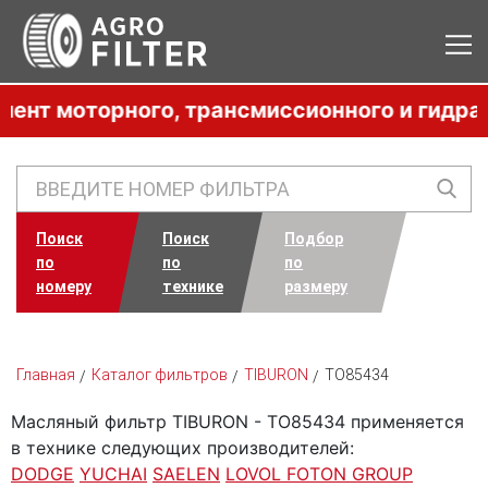
 моторного, трансмиссионного и гидравлич
Поиск
Поиск
Подбор
по
по
по
номеру
технике
размеру
Главная
Каталог фильтров
TIBURON
TO85434
Масляный фильтр TIBURON - TO85434 применяется
в технике следующих производителей:
DODGE
YUCHAI
SAELEN
LOVOL FOTON GROUP