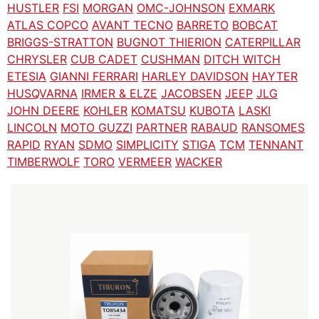
HUSTLER
FSI
MORGAN
OMC-JOHNSON
EXMARK
ATLAS COPCO
AVANT TECNO
BARRETO
BOBCAT
BRIGGS-STRATTON
BUGNOT THIERION
CATERPILLAR
CHRYSLER
CUB CADET
CUSHMAN
DITCH WITCH
ETESIA
GIANNI FERRARI
HARLEY DAVIDSON
HAYTER
HUSQVARNA
IRMER & ELZE
JACOBSEN
JEEP
JLG
JOHN DEERE
KOHLER
KOMATSU
KUBOTA
LASKI
LINCOLN
MOTO GUZZI
PARTNER
RABAUD
RANSOMES
RAPID
RYAN
SDMO
SIMPLICITY
STIGA
TCM
TENNANT
TIMBERWOLF
TORO
VERMEER
WACKER