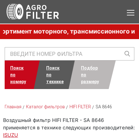
имент моторного, трансмиссионного и гидр
Поиск
Поиск
Подбор
по
по
по
номеру
технике
размеру
Главная
Каталог фильтров
HIFI FILTER
SA 8646
Воздушный фильтр HIFI FILTER - SA 8646
применяется в технике следующих производителей:
ISUZU