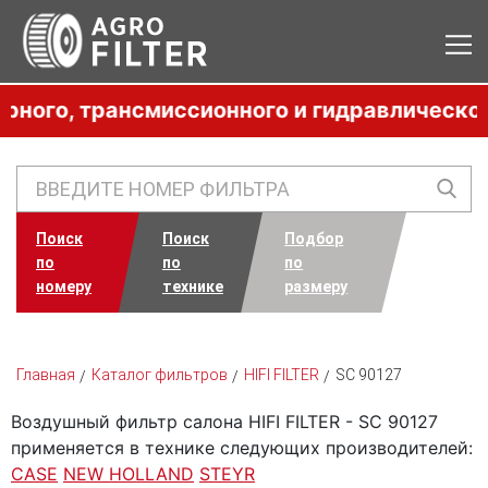
о, трансмиссионного и гидравлического ма
Поиск
Поиск
Подбор
по
по
по
номеру
технике
размеру
Главная
Каталог фильтров
HIFI FILTER
SC 90127
Воздушный фильтр салона HIFI FILTER - SC 90127
применяется в технике следующих производителей:
CASE
NEW HOLLAND
STEYR