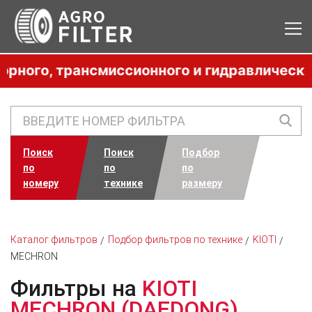
ого, трансмиссионного и гидравлического 
Поиск
Поиск
Подбор
по
по
по
номеру
технике
размеру
Каталог фильтров
Подбор фильтров по технике
KIOTI
MECHRON
Фильтры на
KIOTI
MECHRON (DAEDONG)