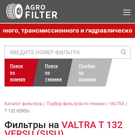
о, трансмиссионного и гидравлического ма
Поиск
Поиск
Подбор
по
по
по
номеру
технике
размеру
Каталог фильтров
Подбор фильтров по технике
VALTRA
T 132 VERSU
Фильтры на
VALTRA T 132
VERSU (SISU)