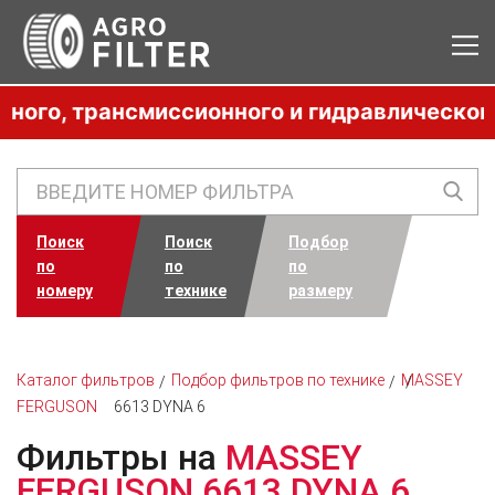
, трансмиссионного и гидравлического мас
Поиск
Поиск
Подбор
по
по
по
номеру
технике
размеру
Каталог фильтров
Подбор фильтров по технике
MASSEY
FERGUSON
6613 DYNA 6
Фильтры на
MASSEY
FERGUSON 6613 DYNA 6