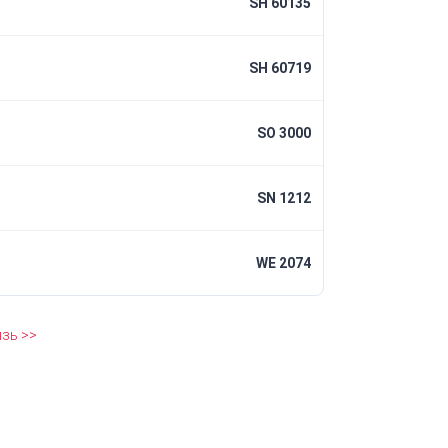
SH 60135
SH 60719
SO 3000
SN 1212
WE 2074
зь >>