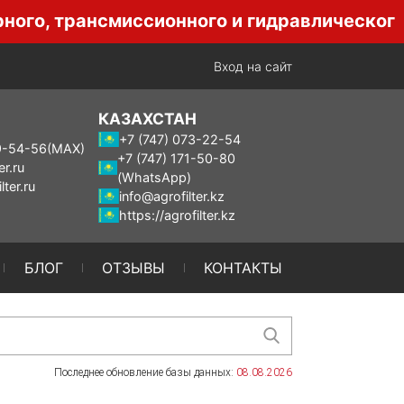
рансмиссионного и гидравлического масла,
Вход на сайт
КАЗАХСТАН
+7 (747) 073-22-54
9-54-56
(MAX)
+7 (747) 171-50-80
er.ru
(WhatsApp)
lter.ru
info@agrofilter.kz
https://agrofilter.kz
БЛОГ
ОТЗЫВЫ
КОНТАКТЫ
Последнее обновление базы данных:
08.08.2026