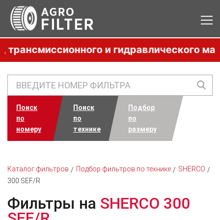
рансмиссионного и гидравлического масла,
Поиск
Поиск
Подбор
по
по
по
номеру
технике
размеру
Каталог фильтров
Подбор фильтров по технике
SHERCO
300 SEF/R
Фильтры на
SHERCO 300
SEF/R