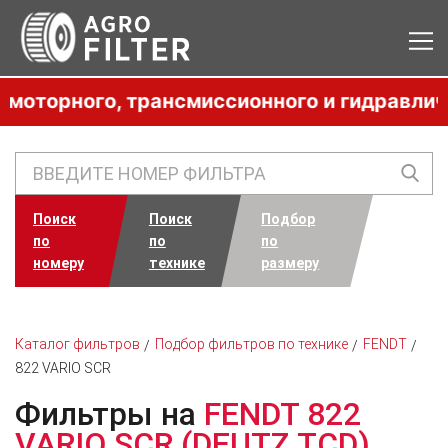
орного, трансмиссионного и гидравлическо
Поиск
Поиск
Подбор
по
по
по
номеру
технике
размеру
Каталог фильтров
Подбор фильтров по технике
FENDT
822 VARIO SCR
Фильтры на
FENDT 822
VARIO SCR (DEUTZ TCD)