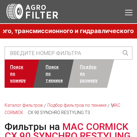
 трансмиссионного и гидравлического масл
Поиск
Поиск
Подбор
по
по
по
номеру
технике
размеру
Каталог фильтров
Подбор фильтров по технике
MAC
CORMICK
CX 90 SYNCHRO RESTYLING T3
Фильтры на
MAC CORMICK
CX 90 SYNCHRO RESTYLING