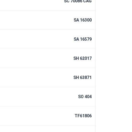
SC 70086 CAG
SA 16300
SA 16579
SH 62017
SH 63871
SO 404
TF61806