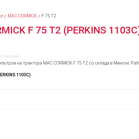
ке
MAC CORMICK
F 75 T2
MICK F 75 T2 (PERKINS 1103C
 техники.
льтров на трактора MAC CORMICK F 75 T2 со склада в Минске. Рабо
ERKINS 1103C)