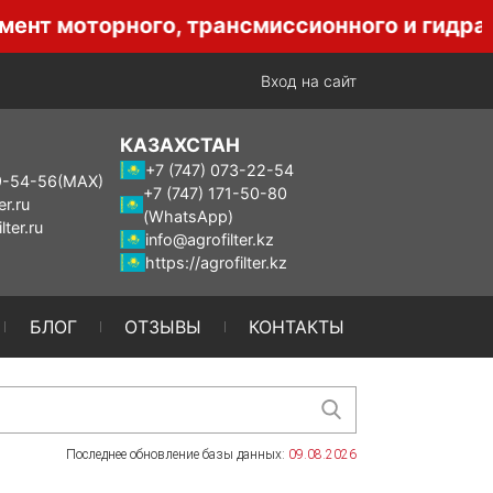
орного, трансмиссионного и гидравлическо
Вход на сайт
КАЗАХСТАН
+7 (747) 073-22-54
9-54-56
(MAX)
+7 (747) 171-50-80
er.ru
(WhatsApp)
lter.ru
info@agrofilter.kz
https://agrofilter.kz
БЛОГ
ОТЗЫВЫ
КОНТАКТЫ
Последнее обновление базы данных:
09.08.2026